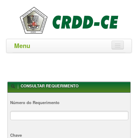
Menu
Principal
Quem Somos
Despachantes Regularizados
CONSULTAR REQUERIMENTO
Diretoria
Número do Requerimento
Contatos
Chave